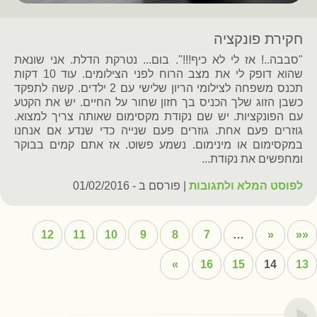
חקירת פונקציה
"סבבה..! אז לי לא כיף!!!". בום... נטרקת הדלת. אני שונאת
שהוא דופק לי את מצב הרוח לפני הצילומים. עוד 10 דקות
תכנס משפחה לצילומי הריון שלישי עם 2 ילדים. קשה לתפקד
כשבן הזוג שלך הכניס בך חזון שחור על החיים. יש את הקטע
עם הפונקציות. יש שם נקודת מקסימום שאותה צריך למצוא.
גוזרים פעם אחת. גוזרים פעם שנייה כדי שנדע אם אנחנו
במקסימום או מינימום. נשמע פשוט. אז אתם קמים בבוקר
ומחפשים את נקודת...
לפוסט המלא ולתגובות
| פורסם ב - 01/02/2016
12
11
10
9
8
7
…
«
««
»
16
15
14
13