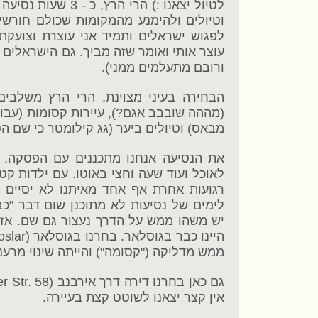
לטיול יצאנו :) הרי הר
וטיולים ולהימנע מהמקומות שכולם חורשי
לפגוש ישראלים ותמיד אני עוצרת וצועקת
עוצר אותי ואומר שזה מביך. גם הישראלים
ורובם מתעלמים ממני).
הבחירה בעיני מצוינת, הרי הרץ משלבי
(מההה שובבב אגם?), עיירות קסומות (עבו
מבאס) וטיולים ביער (גג קילומטר כי שם ה
את הנסיעה אנחנו מתכננים עם הפסקה, 
לאוכל ועוד שעה וחצי באוטו. עם ילדות קטנ
רגועות אחרת אף אחד מאיתנו לא יסיים א
לימים של נסיעות לא מתוכנן שום דבר "כב
ממש מדליקה ("קסומה") והייתה שינוי מרענן
אין קצר יצאנו לשוטט קצת בעיירה.