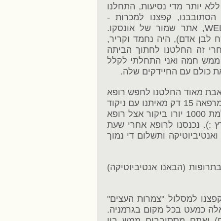
לא יותר מדי נסיעות, התחלנו
הסתובבנו, קפצנו למכרות -
WELTERBE BERGWERK RAMMELSBER, אתר שמור של אונסקו.
יור (הכרטיסים סה"כ עלו כ-70 ש"ח לבן אדם), היה נחמד וקריר,
חרי זה החלטנו לחתוך הביתה
ת ממש חמה ואני התחלתי לקלל
 כולם עם החיידקים שלה.
כואבת מאוד החלטנו לחפש רופא
ילדים. עשינו גוגל על pediatrician ומצאנו מרפאה 15 דק מאיתנו עם ניקוד
גוגל מספק. אני כבר דמיינתי איך אני משלמת 1000 יורו ביקור אצל רופא
 :). נכנסנו לרופא אחרי שעת
ואנטיביוטיקה ותשלום די נמוך
תרופות (הבאנו אנטיביוטיקה)
ור ברגוע, קפצנו למסלול "צמרות העצים"
 מסתבר שיש כאלה כמעט בכל מקום בגרמניה.
ם) ואתם מסתובבים ממש בין