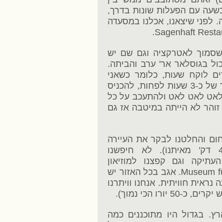
שעה עם הפעלות שונות בדרך,
 לפני שיצאנו, אכלנו במסעדה
סמוך לאטרקציה וגם שם יש
כול בגוסלאר אר' ערב והביתה.
ם לוקח שעות, כלומר כשאני
כותבת שקפצנו לאר' ערב - מדובר בתהליך של כ-3 שעות לפחות, להכניס
 לאט לאט לאט ולהתעכב על כל
 זוהר לא הייתה במיטבה אז גם
ף קמה בלי חום והחלטנו לבקר את העיירה
המומלצת מדהימה Wernigerode (כ-40 דק' מאיתנו). לא חיפשנו
תיקה וגם קפצנו למוזיאון
המטוסים החביב Museum für Luftfahrt und Technik. אגב בכל האזור יש
נראית חוויתית. אנחנו וויתרנו
רו הכי נמוך).
. בגדול היו מתוכננים כמה