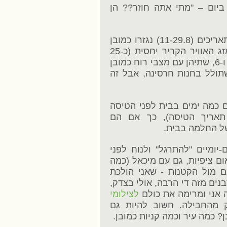
 ממך סמסים 10 פעמים ביום – "מתי אתה חוזר?? הן
בקיצור השנה החלטנו על צפון גרמניה, התאריכים (11-29.8) נגזרו כמובן
מהחופש של הקטנות והאזור נקבע ע"פ מזג האוויר הקריר יחסית (כ-25
מעלות בממוצע). הגילאים של הבנות היו 3 ו-6, שתיהן עם מצבי רוח כמובן
תולל בחנות חרסינה, אבל זה
ם כמה ימים בבית לפני הטיסה
אריך הטיסה), כך אם הם
של החלמה בבית.
יומיים "להתרגל" ולנוח לפני
ם ציפיות, גם עם מיכאל (כמה
ם מול הקטנות - שאני הולכת
ים מזה די הרבה, אולי בצדק,
 אני ומרימה את כולם
לצילומי
 מהחבילה. חשוב להיות גם
 כמה עיר וכמה קניות כמובן.