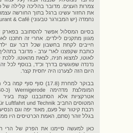
צמרות העצים. מדובר בהליכה קלילה של כ
את החזור עשינו ברגל בתוך החורשה עצמה.
נחמדה (יש המבורגר טבעוני) Sagenhaft Restaurant & Café.
בסיום המסלול אפשר להסתובב בפארק ש
מגוון מתקנים לילדים. אחרי זה חתכנו לא
חייבים לקחת בחשבון שכל דבר עם ילדי
לאוטו, למצוא חניה, לצאת מהאוטו. ללכת
נדנדה שפוגשים בדרך וכ"ד, בנוסף לכל זה
היום הזה לצערנו היה יחסית קצר.
בבוקר למחרת (17.8) סוף סו
אטרקציות אלא הסתובבנו קצת בעיר הע
רכבת קיטור של פעם, מאוד יפה וגם הנסיעה 
בגלל זוהר (סתם, האמת הכרטיסים היו ממש יקרים, כ-50 יו
כאן למעשה סיימנו את הפרק של הרי הרץ