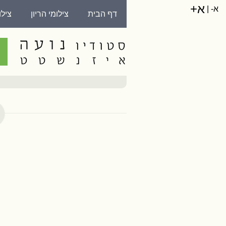
א+
א-
|
דף הבית
צילומי הריון
ציל
צרו קשר