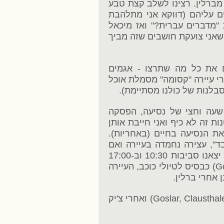
ץ, כ - 3 שעות נסיעה מברלין. רצינו לשלב קצת טבע
ם עליהם (דווקא אני מתלהבת
 "מדברים עברית?" ואז מיכאל
 שאני צועקת חושבים שזה מביך
ם את כל מה שתרצו - אגמים
רי עיירה "קסומה" מסמלת אוכל
סבלנות של כולנו מסתיימת).
שעה וחצי של נסיעה, הפסקה
ות זה לא כיף ואני חייבת אותן
ת הנסיעה בחיים (באחריות).
ד", עצירה נחמדה בעיירה ואם
יש משהו ממש על הדרך נעצור גם שם. אז יצאנו סביבות 10:30 וב-17:00
היינו כבר בגוסלאר. בחרנו בגוסלאר (Goslar) כבסיס לטיולי כוכב, העיירה
 אחרי ברלין.
גם כאן בחרנו דירה דרך אירבנב (Goslar, Clausthaler Str. 58) ואחרי צ'יק