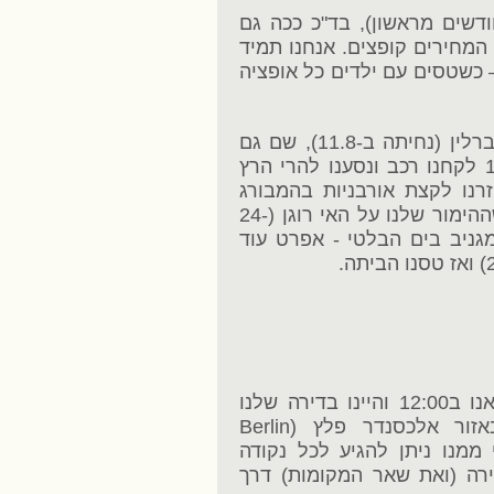
יסות הזמנו יחסית מוקדם (כ-10 חודשים מראשון), בד"כ ככה גם
ת אוגוסט המחירים קופצים. אנחנו תמיד
 כשטסים עם ילדים כל אופציה
המסלול נבחר כמסלול מעגלי שמתחיל בברלין (נחיתה ב-11.8), שם גם
"נחנו" יומיים לפני תחילת המסלול. ב-14.8 לקחנו רכב ונסענו להרי הרץ
ו V על טבע – חזרנו לקצת אורבניות בהמבורג
הנהדרת (18-24.8). אחרי המבורג גילינו שההימור שלנו על האי רוגן (24-
 מגניב בים הבלטי - אפרט עוד
בחרנו כמובן טיסות ישירות לברלין, המראנו ב12:00 והיינו בדירה שלנו
כבר בשעה 17:00. הדירה ממוקמת באזור אלכסנדר פלץ (Berlin
חסית מרכזי ממנו ניתן להגיע לכל נקודה
ירה (ואת שאר המקומות) דרך