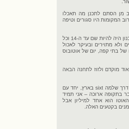
 מן הסתם לתכנן מה תאכלו
רוב המקומות היו סגורים וטיפה
אז לברלין עצמה לא כ"כ עשינו תכניות, התכנון היה להיות שם עד ה-14 וכל
 ולא מתוירים ובעיקר לאכול
 של בתי קפה, יום של אוטובוס
 מאוד מוקדם ולזוז לתחנה הבאה
את הרכב (סטיישן דיזל משפחתית) שכרנו דרך שלמה sixt בארץ, יחד עם
בר בתקופה ארוכה – אני תמיד
האוטו הוא אחד למיליון אבל
מנים בקטעים האלה.