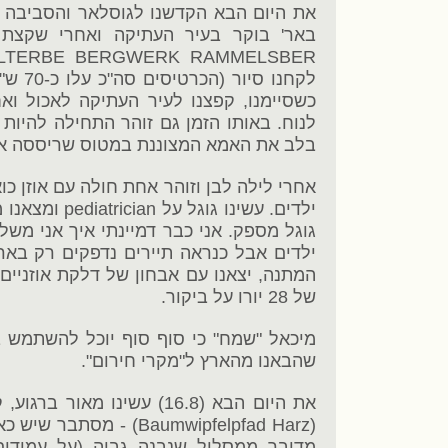
את היום הבא הקדשנו לגוסלאר והסביבה ל
באר' בוקר בעיר העתיקה ואחרי שקצת 
לקחנו ס
כשסיימנו, קפצנו לעיר העתיקה לאכול וא
לנוח. באותו הזמן גם זוהר התחילה להיו
בלב את האמא המצוננת במטוס שריססה את
אחרי לילה לבן וזוהר אחת חולה עם אוזן 
ילדים אבל כנראה תיירים נדפקים רק בארץ
המתנה, יצאנו עם אבחון של דלקת אוזניים 
של 28 יורו על ביקור.
מיכאל "שמח" כי סוף סוף יוכל להשתמש ב
שהבאנו מהארץ ל"מקרי חירום".
את היום הבא (16.8) עשינו מא
(Baumwipfelpfad Harz) -
מדובר ממסלול שנבנה גבוה (על עמודי